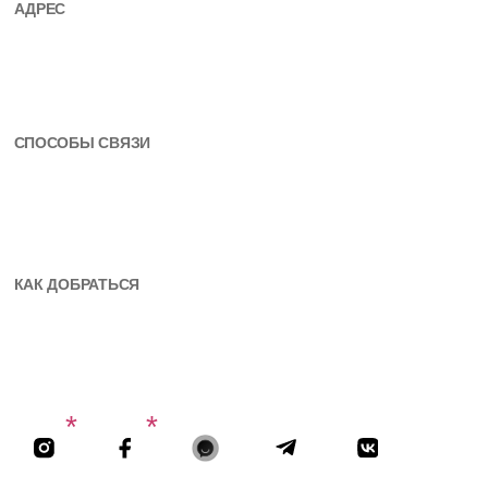
НАПРАВЛЕНИЯ
Мастер-планы
Архитектура
Ландшафты
+ И
сследования
© МЛА+ Мастер-планы Ландшафты Архитектура
Разработка сайта
:
komarovaeee
* Instagram и Facebook , продукты компании
Meta, которая признана экстремистской
организацией на территории РФ