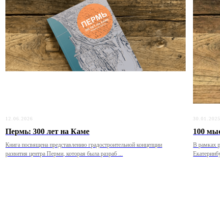
12.06.2026
30.01.202
Пермь: 300 лет на Каме
100 мы
Книга посвящена представлению градостроительной концепции
В рамках р
развития центра Перми, которая была разраб ...
Екатеринбу
САНКТ-ПЕТЕРБУРГ
АДРЕС
17-я линия В.О. д 54,корп.4, офис