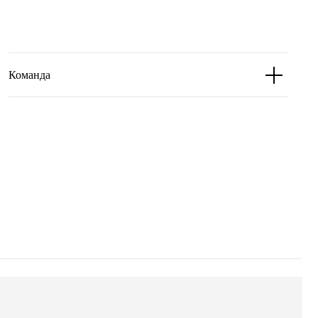
Команда
 стала
орожане