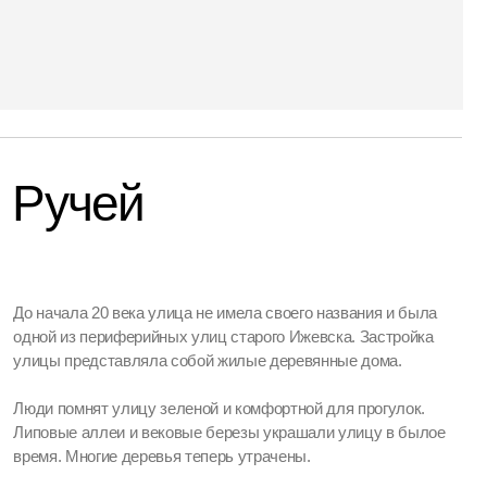
века улица не имела своего названия и была
ферийных улиц старого Ижевска. Застройка
авляла собой жилые деревянные дома.
лицу зеленой и комфортной для прогулок.
и и вековые березы украшали улицу в былое
 деревья теперь утрачены.
лась в разных архитектурных стилях,
роль в восприятии улицы играет модернизм,
 северном направлении.
ижные развалы, в библиотеки и театры были
 формами досуга на Пушкинской среди
е самых юных.
ла горожан многими культурными событиями,
х пор хранятся в памяти.