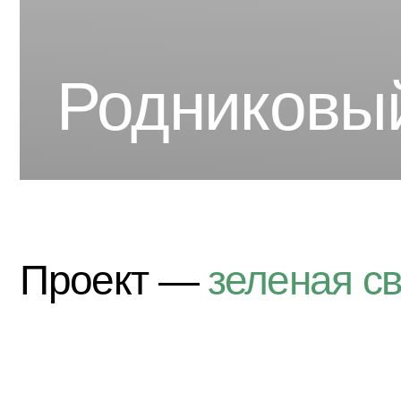
Родниковый 
Проект —
зеленая связ