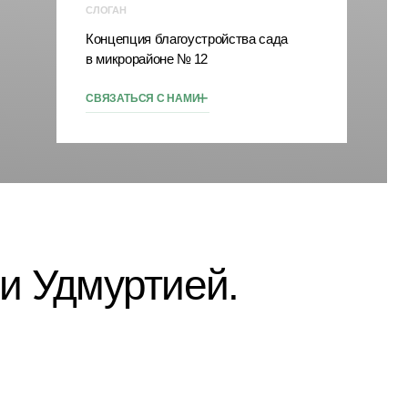
 микрорайоне № 12
+
ВЯЗАТЬСЯ С НАМИ
уртией.