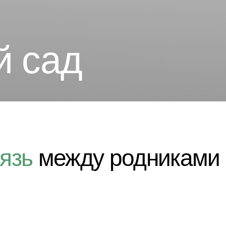
в
сад
С
ь
между родниками и Удм